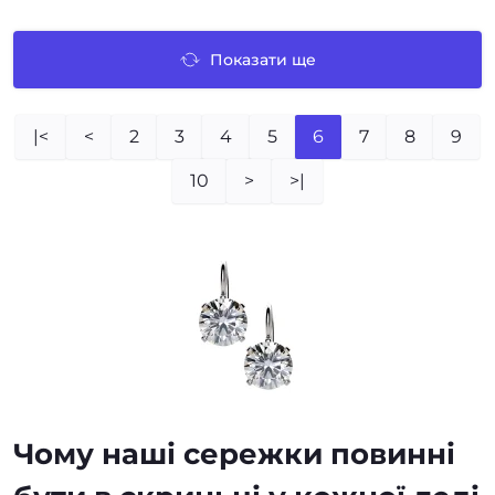
Показати ще
|<
<
2
3
4
5
6
7
8
9
10
>
>|
Чому наші сережки
повинні