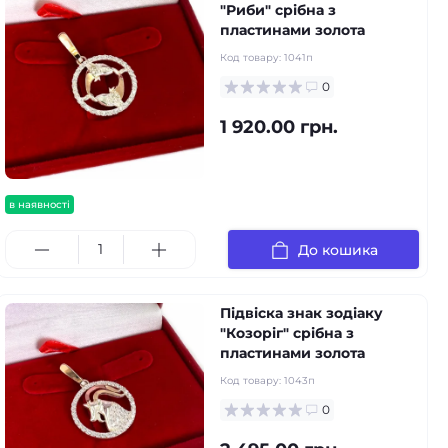
"Риби" срібна з
пластинами золота
Код товару:
1041п
0
1 920.00 грн.
в наявності
До кошика
Підвіска знак зодіаку
"Козоріг" срібна з
пластинами золота
Код товару:
1043п
0