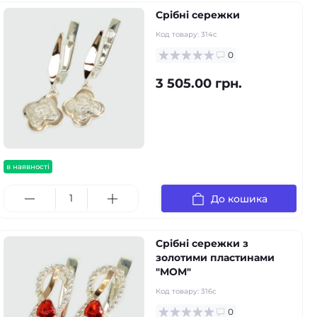
Срібні сережки
Код товару:
314с
0
3 505.00 грн.
в наявності
До кошика
Срібні сережки з
золотими пластинами
"MOM"
Код товару:
316с
0