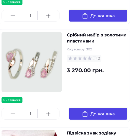
в наявності
До кошика
Срібний набір з золотими
пластинами
Код товару:
302
0
3 270.00 грн.
в наявності
До кошика
Підвіска знак зодіаку