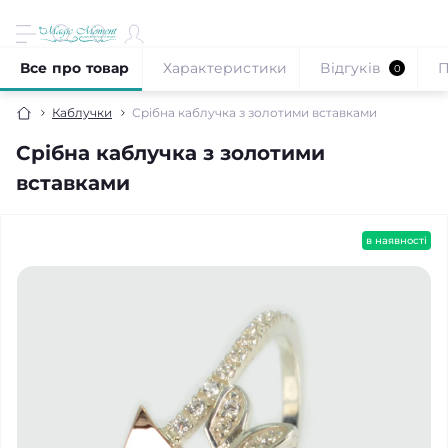
Все про товар
Характеристики
Відгуків
П
0
Каблучки
Срібна каблучка з золотими вставками
Срібна каблучка з золотими
вставками
в наявності