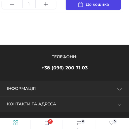
До кошика
ТЕЛЕФОНИ:
+38 (096) 200 71 03
ІНФОРМАЦІЯ
Про магазин
КОНТАКТИ ТА АДРЕСА
Оплата та доставка
Повернення
ФОП Калініна Лариса Володимирівна,
Умови використання
09100, м. Біла Церква, вул. Леваневського, 87а
0
0
0
Magic Moment © 2026
Політика конфіденційності