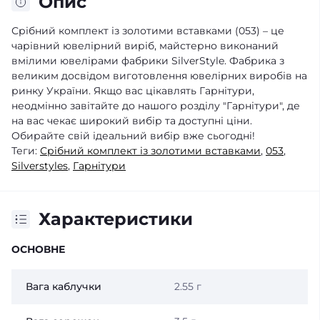
Опис
Срібний комплект із золотими вставками (053) – це
чарівний ювелірний виріб, майстерно виконаний
вмілими ювелірами фабрики SilverStyle. Фабрика з
великим досвідом виготовлення ювелірних виробів на
ринку України. Якщо вас цікавлять Гарнітури,
неодмінно завітайте до нашого розділу "Гарнітури", де
на вас чекає широкий вибір та доступні ціни.
Обирайте свій ідеальний вибір вже сьогодні!
Теги:
Срібний комплект із золотими вставками
,
053
,
Silverstyles
,
Гарнітури
Характеристики
ОСНОВНЕ
Вага каблучки
2.55 г