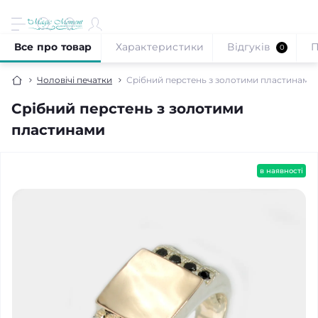
Все про товар
Характеристики
Відгуків
П
0
Чоловічі печатки
Срібний перстень з золотими пластинами
Срібний перстень з золотими
пластинами
в наявності