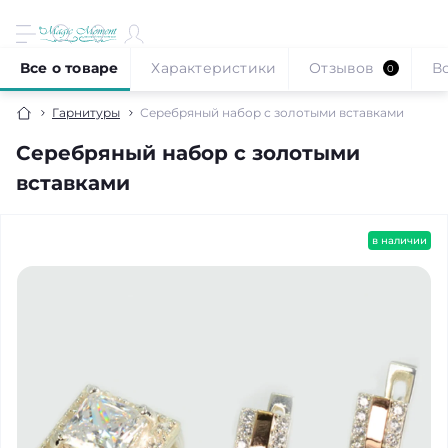
Все о товаре
Характеристики
Отзывов
В
0
Гарнитуры
Серебряный набор с золотыми вставками
Серебряный набор с золотыми
вставками
в наличии