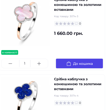
конюшиною та золотими
вставками
Код товару:
307к-3
0
1 660.00 грн.
в наявності
До кошика
Срібна каблучка з
конюшиною та золотими
вставками
Код товару:
307к-4
0