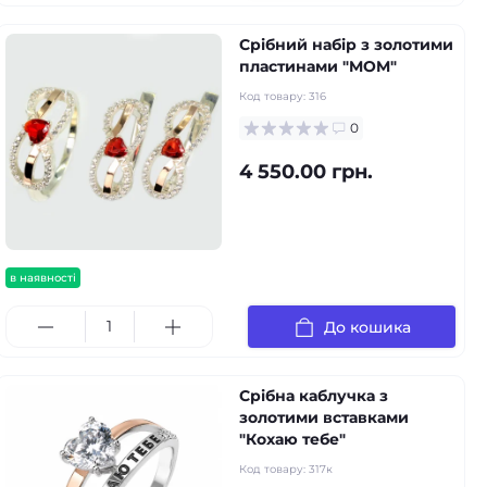
Срібний набір з золотими
пластинами "MOM"
Код товару:
316
0
4 550.00 грн.
в наявності
До кошика
Срібна каблучка з
золотими вставками
"Кохаю тебе"
Код товару:
317к