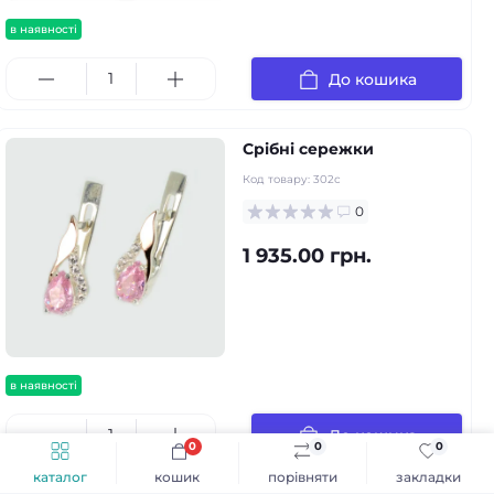
в наявності
До кошика
Срібні сережки
Код товару:
302с
0
1 935.00 грн.
в наявності
До кошика
0
0
0
каталог
кошик
порівняти
закладки