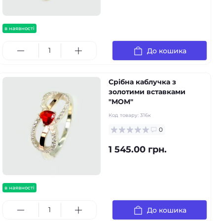
в наявності
До кошика
Срібна каблучка з
золотими вставками
"МOM"
Код товару:
316к
0
1 545.00 грн.
в наявності
До кошика