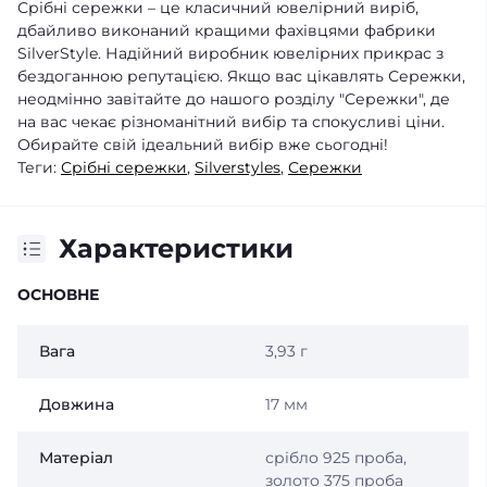
Срібні сережки – це класичний ювелірний виріб,
дбайливо виконаний кращими фахівцями фабрики
SilverStyle. Надійний виробник ювелірних прикрас з
бездоганною репутацією. Якщо вас цікавлять Сережки,
неодмінно завітайте до нашого розділу "Сережки", де
на вас чекає різноманітний вибір та спокусливі ціни.
Обирайте свій ідеальний вибір вже сьогодні!
Теги:
Срібні сережки
,
Silverstyles
,
Сережки
Характеристики
ОСНОВНЕ
Вага
3,93 г
Довжина
17 мм
Матеріал
срібло 925 проба,
золото 375 проба