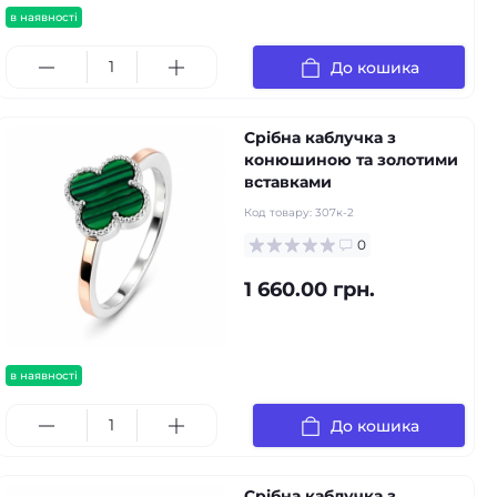
в наявності
До кошика
Срібна каблучка з
конюшиною та золотими
вставками
Код товару:
307к-2
0
1 660.00 грн.
в наявності
До кошика
Срібна каблучка з