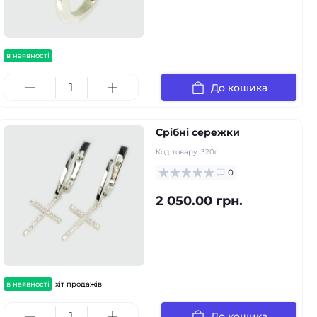
в наявності
До кошика
Срібні сережки
Код товару:
320с
0
2 050.00 грн.
в наявності
хіт продажів
До кошика