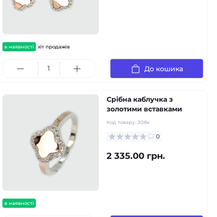
в наявності
хіт продажів
До кошика
Срібна каблучка з
золотими вставками
Код товару:
308к
0
2 335.00 грн.
в наявності