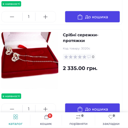
в наявності
До кошика
Срібні сережки-
протяжки
Код товару:
3020с
0
2 335.00 грн.
в наявності
До кошика
0
0
0
каталог
кошик
порівняти
закладки
Срібні сережки-