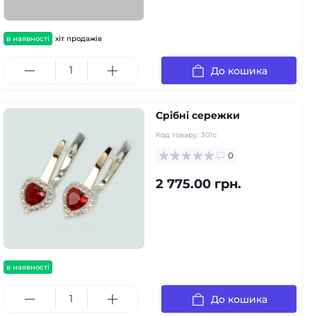
в наявності
хіт продажів
До кошика
Срібні сережки
Код товару:
301с
0
2 775.00 грн.
в наявності
До кошика