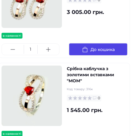
3 005.00 грн.
в наявності
До кошика
Срібна каблучка з
золотими вставками
"МOM"
Код товару:
316к
0
1 545.00 грн.
в наявності