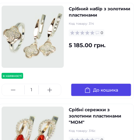
Срібний набір з золотими
пластинами
Код товару:
314
0
5 185.00 грн.
в наявності
До кошика
Срібні сережки з
золотими пластинами
"MOM"
Код товару:
316с
0