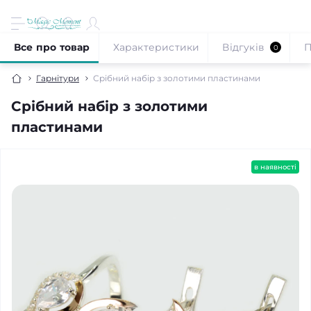
Все про товар
Характеристики
Відгуків
П
0
Гарнітури
Срібний набір з золотими пластинами
Срібний набір з золотими
пластинами
в наявності