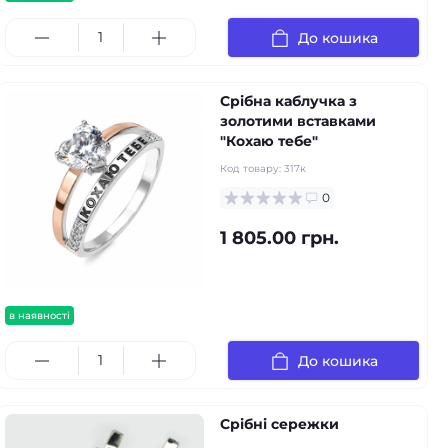
До кошика
Срібна каблучка з
золотими вставками
"Кохаю тебе"
Код товару:
317к
0
1 805.00 грн.
в наявності
До кошика
Срібні сережки