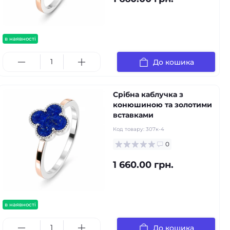
в наявності
До кошика
Срібна каблучка з
конюшиною та золотими
вставками
Код товару:
307к-4
0
1 660.00 грн.
в наявності
До кошика