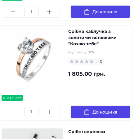
До кошика
Срібна каблучка з
золотими вставками
"Кохаю тебе"
Код товару:
317к
0
1 805.00 грн.
в наявності
До кошика
Срібні сережки