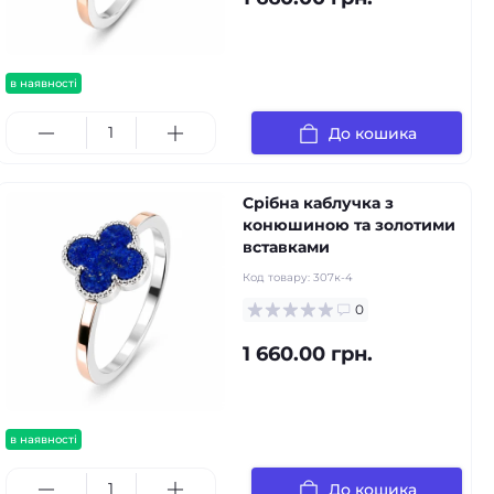
в наявності
До кошика
Срібна каблучка з
конюшиною та золотими
вставками
Код товару:
307к-4
0
1 660.00 грн.
в наявності
До кошика