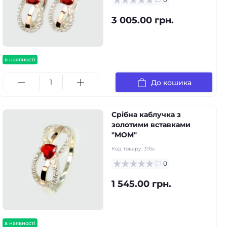
3 005.00 грн.
в наявності
До кошика
Срібна каблучка з
золотими вставками
"МOM"
Код товару:
316к
0
1 545.00 грн.
в наявності