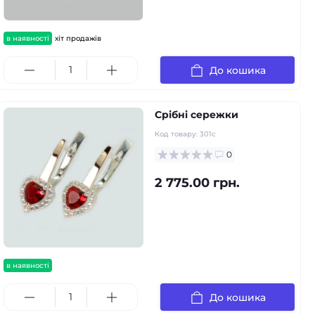
в наявності
хіт продажів
До кошика
Срібні сережки
Код товару:
301с
0
2 775.00 грн.
в наявності
До кошика