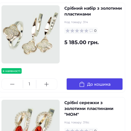
Срібний набір з золотими
пластинами
Код товару:
314
0
5 185.00 грн.
в наявності
До кошика
Срібні сережки з
золотими пластинами
"MOM"
Код товару:
316с
0