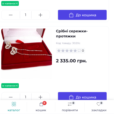
в наявності
До кошика
Срібні сережки-
протяжки
Код товару:
3020с
0
2 335.00 грн.
в наявності
До кошика
0
0
0
каталог
кошик
порівняти
закладки
Срібні сережки-