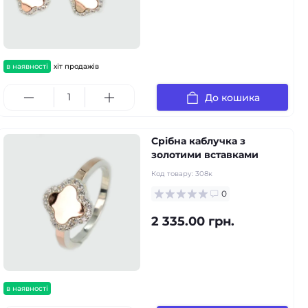
в наявності
хіт продажів
До кошика
Срібна каблучка з
золотими вставками
Код товару:
308к
0
2 335.00 грн.
в наявності