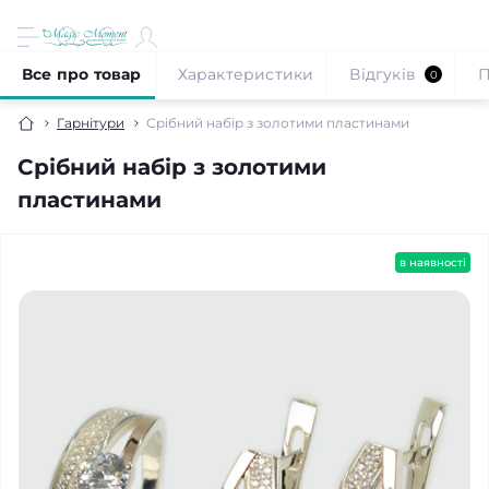
Все про товар
Характеристики
Відгуків
П
0
Гарнітури
Срібний набір з золотими пластинами
Срібний набір з золотими
пластинами
в наявності