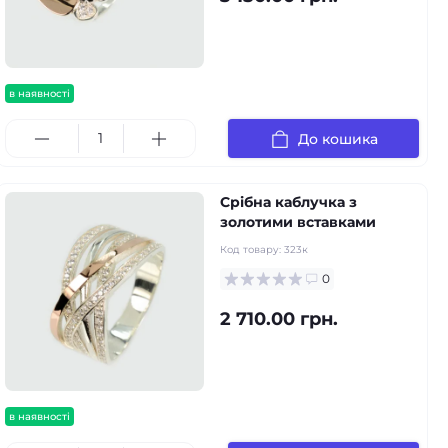
в наявності
До кошика
Срібна каблучка з
золотими вставками
Код товару:
323к
0
2 710.00 грн.
в наявності