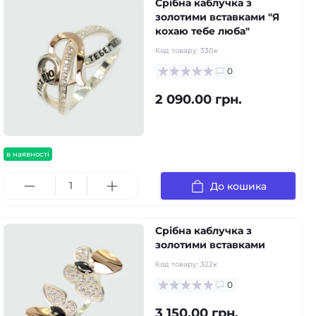
Срібна каблучка з
золотими вставками "Я
кохаю тебе люба"
Код товару:
330к
0
2 090.00 грн.
в наявності
До кошика
Срібна каблучка з
золотими вставками
Код товару:
322к
0
3 150.00 грн.