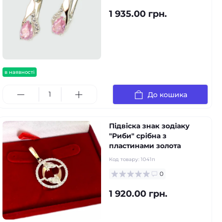
1 935.00 грн.
в наявності
До кошика
Підвіска знак зодіаку
"Риби" срібна з
пластинами золота
Код товару:
1041п
0
1 920.00 грн.