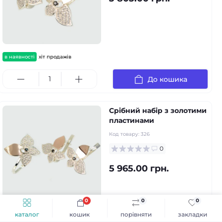
в наявності
хіт продажів
До кошика
Срібний набір з золотими
пластинами
Код товару:
326
0
5 965.00 грн.
0
0
0
каталог
кошик
порівняти
закладки
в наявності