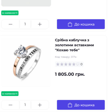
в наявності
До кошика
Срібна каблучка з
золотими вставками
"Кохаю тебе"
Код товару:
317к
0
1 805.00 грн.
в наявності
До кошика