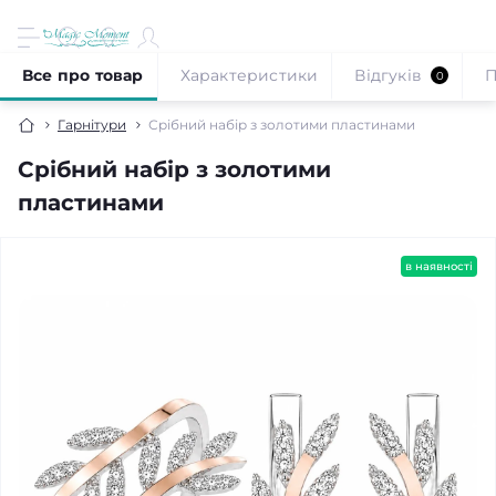
Все про товар
Характеристики
Відгуків
П
0
Гарнітури
Срібний набір з золотими пластинами
Срібний набір з золотими
пластинами
в наявності