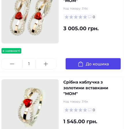
"MOM"
Код товару:
316с
0
3 005.00 грн.
в наявності
До кошика
Срібна каблучка з
золотими вставками
"МOM"
Код товару:
316к
0
1 545.00 грн.