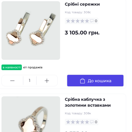
Срібні сережки
Код товару:
308с
0
3 105.00 грн.
в наявності
хіт продажів
До кошика
Срібна каблучка з
золотими вставками
Код товару:
308к
0