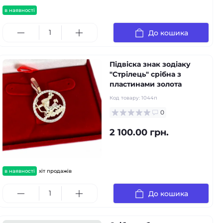
в наявності
До кошика
Підвіска знак зодіаку
"Стрілець" срібна з
пластинами золота
Код товару:
1044п
0
2 100.00 грн.
в наявності
хіт продажів
До кошика